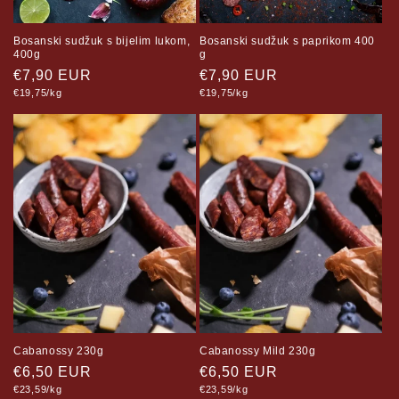
Bosanski sudžuk s bijelim lukom,
Bosanski sudžuk s paprikom 400
400g
g
Regular
€7,90 EUR
Regular
€7,90 EUR
Unit
Unit
price
€19,75/kg
price
€19,75/kg
price
price
Cabanossy 230g
Cabanossy Mild 230g
Regular
€6,50 EUR
Regular
€6,50 EUR
Unit
Unit
price
€23,59/kg
price
€23,59/kg