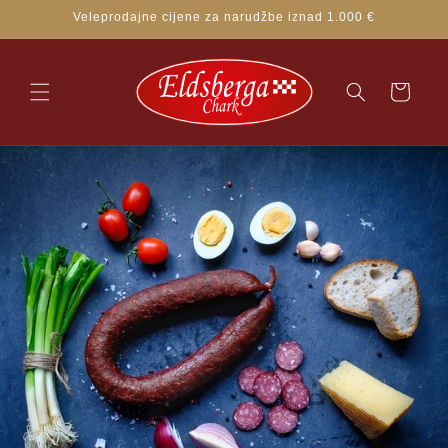
Skip to
Veleprodajne cijene za narudžbe iznad 1.000 €
content
Korpa