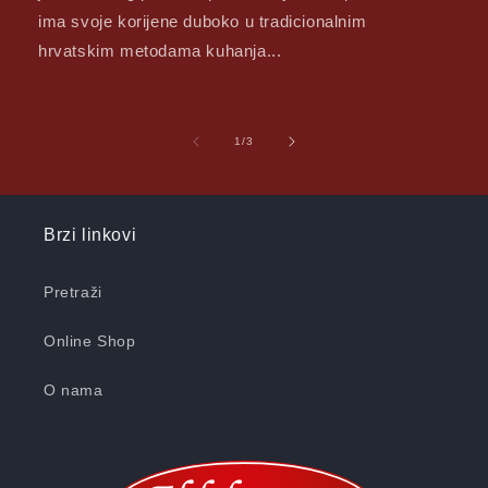
ima svoje korijene duboko u tradicionalnim
hrvatskim metodama kuhanja...
of
1
/
3
Brzi linkovi
Pretraži
Online Shop
O nama